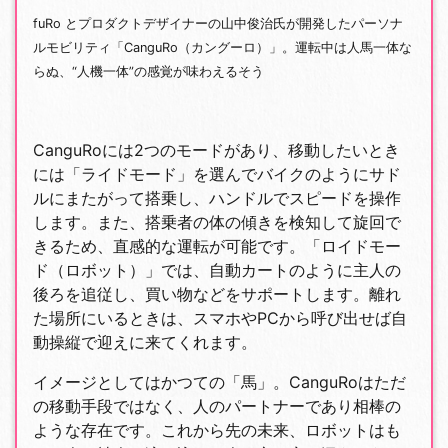
fuRo とプロダクトデザイナーの山中俊治氏が開発したパーソナ
ルモビリティ「CanguRo（カングーロ）」。運転中は人馬一体な
らぬ、“人機一体”の感覚が味わえるそう
CanguRoには2つのモードがあり、移動したいとき
には「ライドモード」を選んでバイクのようにサド
ルにまたがって搭乗し、ハンドルでスピードを操作
します。また、搭乗者の体の傾きを検知して旋回で
きるため、直感的な運転が可能です。「ロイドモー
ド（ロボット）」では、自動カートのように主人の
後ろを追従し、買い物などをサポートします。離れ
た場所にいるときは、スマホやPCから呼び出せば自
動操縦で迎えに来てくれます。
イメージとしてはかつての「馬」。CanguRoはただ
の移動手段ではなく、人のパートナーであり相棒の
ような存在です。これから先の未来、ロボットはも