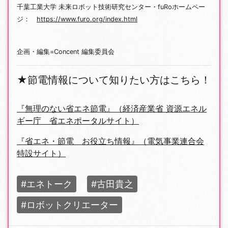
千葉工業大学 未来ロボット技術研究センター・fuRoホームペー
ジ：
https://www.furo.org/index.html
企画・編集=Concent 編集委員会
★節電情報について知りたい方はこちら！
『無理のない省エネ節電』（経済産業省 資源エネル
ギー庁 省エネポータルサイト）
『省エネ・節電 お役立ち情報』（電気事業連合会
特設サイト）
#エネトーク
#古田貴之
#ロボットクリエーター