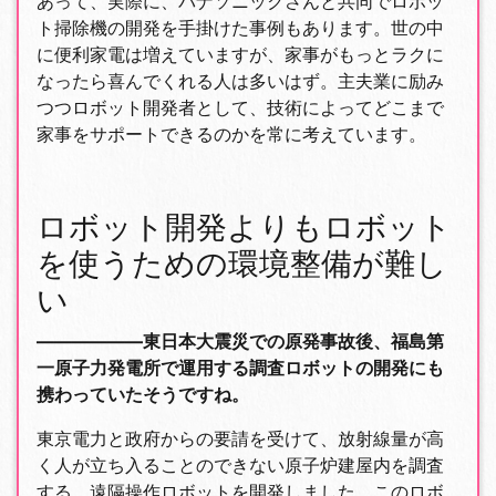
あって、実際に、パナソニックさんと共同でロボッ
ト掃除機の開発を手掛けた事例もあります。世の中
に便利家電は増えていますが、家事がもっとラクに
なったら喜んでくれる人は多いはず。主夫業に励み
つつロボット開発者として、技術によってどこまで
家事をサポートできるのかを常に考えています。
ロボット開発よりもロボット
を使うための環境整備が難し
い
――――――東日本大震災での原発事故後、福島第
一原子力発電所で運用する調査ロボットの開発にも
携わっていたそうですね。
東京電力と政府からの要請を受けて、放射線量が高
く人が立ち入ることのできない原子炉建屋内を調査
する、遠隔操作ロボットを開発しました。このロボ