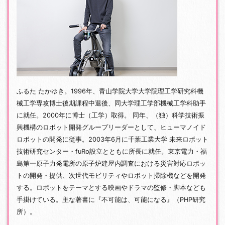
ふるた たかゆき。1996年、青山学院大学大学院理工学研究科機
械工学専攻博士後期課程中退後、同大学理工学部機械工学科助手
に就任。2000年に博士（工学）取得。 同年、（独）科学技術振
興機構のロボット開発グループリーダーとして、ヒューマノイド
ロボットの開発に従事。2003年6月に千葉工業大学 未来ロボット
技術研究センター・fuRo設立とともに所長に就任。東京電力・福
島第一原子力発電所の原子炉建屋内調査における災害対応ロボッ
トの開発・提供、次世代モビリティやロボット掃除機などを開発
する。ロボットをテーマとする映画やドラマの監修・脚本なども
手掛けている。主な著書に『不可能は、可能になる』（PHP研究
所）。