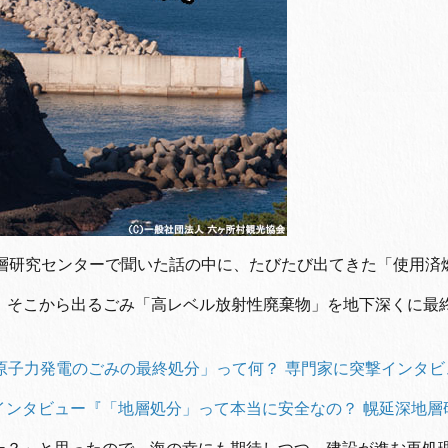
地層研究センターで聞いた話の中に、たびたび出てきた「使用済
、そこから出るごみ「高レベル放射性廃棄物」を地下深くに最
「原子力発電のごみの最終処分」って何？ 専門家に突撃インタ
インタビュー『
「地層処分」って本当に安全なの？ 幌延深地層