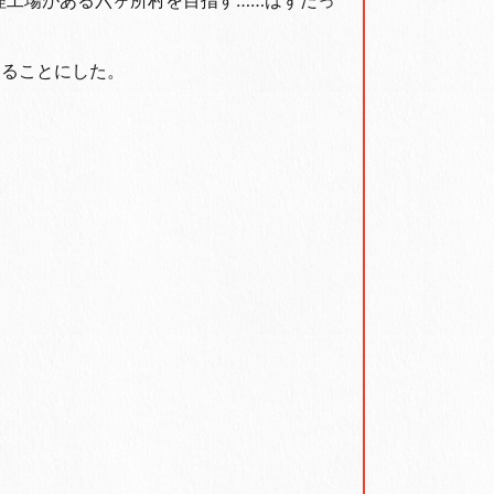
理工場がある六ヶ所村を目指す……はずだっ
することにした。