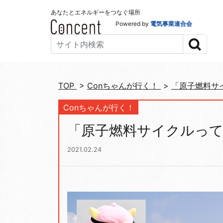
あなたとエネルギーをつなぐ場所
Powered by
電気事業連合会
TOP
>
Conちゃんが行く！
>
「原子燃料サ
Conちゃんが行く！
「原子燃料サイクルって
2021.02.24