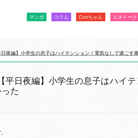
マンガ
コラム
Conちゃん
エネトーク
平日夜編】小学生の息子はハイテンション！電気なしで過ごす
【平日夜編】小学生の息子はハイテ
かった
”。