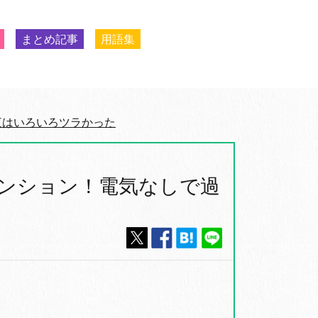
まとめ記事
用語集
夜はいろいろツラかった
ンション！電気なしで過