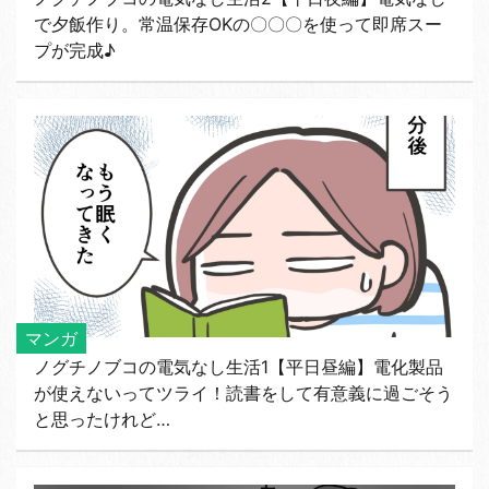
で夕飯作り。常温保存OKの〇〇〇を使って即席スー
プが完成♪
マンガ
ノグチノブコの電気なし生活1【平日昼編】電化製品
が使えないってツライ！読書をして有意義に過ごそう
と思ったけれど…