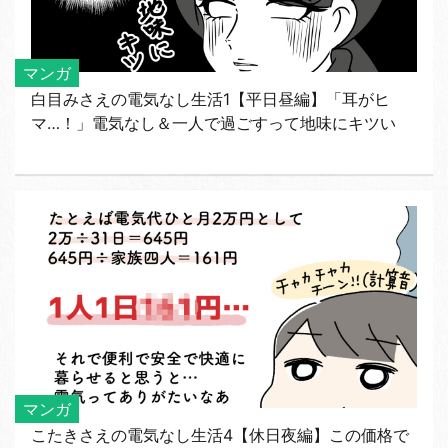
マンガ
白目みさえの電気なし生活1【平日昼編】「耳がヒ
マ…！」電気なし＆一人で過ごすって地味にキツい
マンガ
こたきさえの電気なし生活4【休日夜編】この価格で